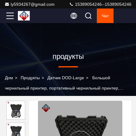
ly5934267@gmail.com
15389054246--15389054246
Чат
продукты
Дом
>
Продукты
>
Датчик DOD-Large
>
Большой
чернильный принтер, портативный чернильный принтер,
который может вручную контролировать скорость печати.