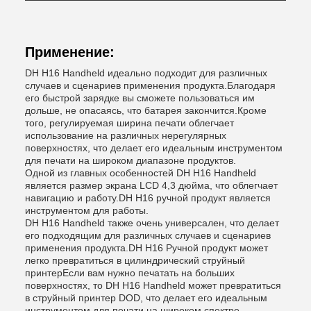
Применение:
DH H16 Handheld идеально подходит для различных
случаев и сценариев применения продукта.Благодаря
его быстрой зарядке вы сможете пользоваться им
дольше, не опасаясь, что батарея закончится.Кроме
того, регулируемая ширина печати облегчает
использование на различных нерегулярных
поверхностях, что делает его идеальным инструментом
для печати на широком диапазоне продуктов.
Одной из главных особенностей DH H16 Handheld
является размер экрана LCD 4,3 дюйма, что облегчает
навигацию и работу.DH H16 ручной продукт является
инструментом для работы.
DH H16 Handheld также очень универсален, что делает
его подходящим для различных случаев и сценариев
применения продукта.DH H16 Ручной продукт может
легко превратиться в цилиндрический струйный
принтерЕсли вам нужно печатать на больших
поверхностях, то DH H16 Handheld может превратиться
в струйный принтер DOD, что делает его идеальным
инструментом для печати на широком спектре