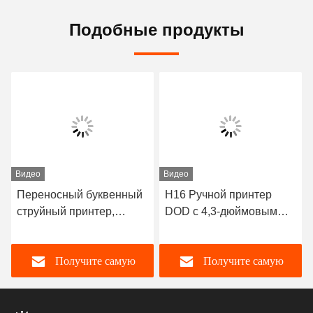
Подобные продукты
Видео
Видео
Переносный буквенный
H16 Ручной принтер
струйный принтер,
DOD с 4,3-дюймовым
способный печатать на
ЖК-дисплеем
проницаемых или
Получите самую
Получите самую
непроницаемых
материалах
лучшую цену
лучшую цену