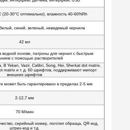
дки, интерфейс датчика, интерфейс USB
C (20-30°C оптимально), влажность 40-60%Rh
 белый, синий, зеленый, невидимый чернила
42 мл
а водной основе, патроны для чернил с быстрым
нием с помощью растворителей
B Yekan, Vazir, Calibri, Song, Hei, Sherkat dot matrix,
 dot matrix и т. д. 60 шрифтов, поддерживают импорт
внешних шрифтов
ти может быть гарантировано в пределах 2-5 мм
2-12,7 мм
70 М/мин
чество, серийный номер, логотип образца, QR-код,
штрих-код и т.д.