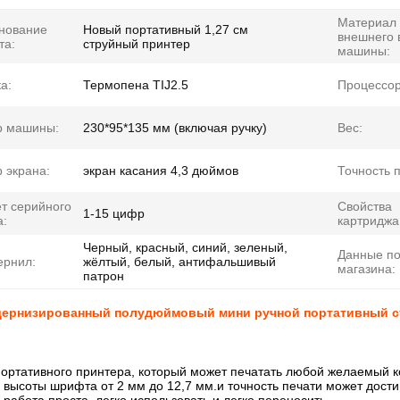
Материал
нование
Новый портативный 1,27 см
внешнего 
та:
струйный принтер
машины:
а:
Термопена TIJ2.5
Процессор
р машины:
230*95*135 мм (включая ручку)
Вес:
 экрана:
экран касания 4,3 дюймов
Точность п
т серийного
Свойства
1-15 цифр
а:
картриджа
Черный, красный, синий, зеленый,
Данные п
ернил:
жёлтый, белый, антифальшивый
магазина:
патрон
одернизированный полудюймовый мини ручной портативный с
ортативного принтера, который может печатать любой желаемый к
высоты шрифта от 2 мм до 12,7 мм.и точность печати может дост