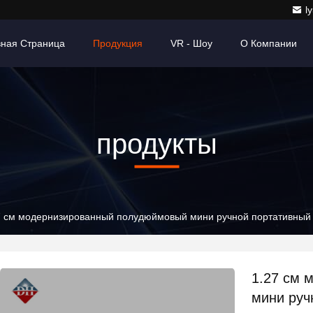
l
вная Страница
Продукция
VR - Шоу
О Компании
продукты
7 см модернизированный полудюймовый мини ручной портативный
1.27 см 
мини руч