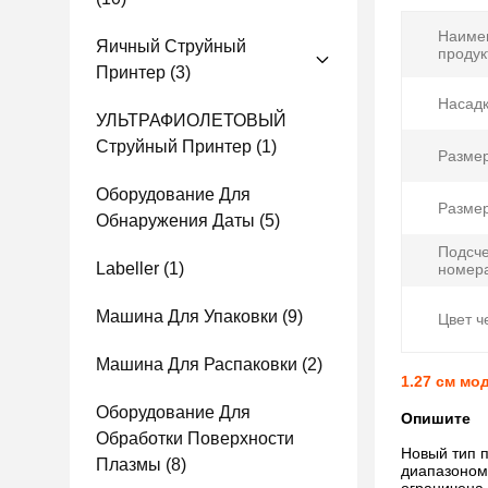
Наиме
Яичный Струйный
продук
Принтер
(3)
Насадк
УЛЬТРАФИОЛЕТОВЫЙ
Струйный Принтер
(1)
Разме
Оборудование Для
Размер
Обнаружения Даты
(5)
Подсче
Labeller
(1)
номер
Машина Для Упаковки
(9)
Цвет ч
Машина Для Распаковки
(2)
1.27 см м
Оборудование Для
Опишите
Обработки Поверхности
Новый тип п
Плазмы
(8)
диапазоном 