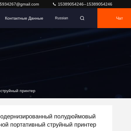
y5934267@gmail.com
15389054246--15389054246
Контактные Данные
Чат
Russian
 струйный принтер
модернизированный полудюймовый
ной портативный струйный принтер