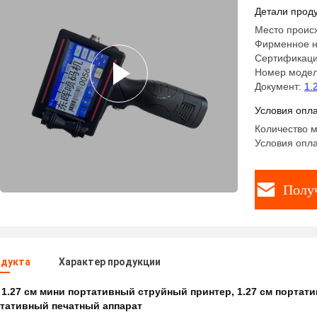
Детали проду
Место проис
Фирменное н
Сертификаци
Номер модел
Документ:
1.
Условия опла
Количество м
Условия опла
Полу
одукта
Характер продукции
:
1.27 см мини портативный струйный принтер
,
1.27 см портат
ртативный печатный аппарат