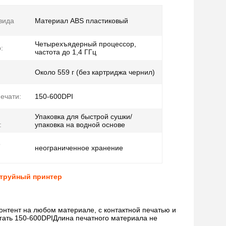
вида
Материал ABS пластиковый
Четырехъядерный процессор,
:
частота до 1,4 ГГц
Около 559 г (без картриджа чернил)
ечати:
150-600DPI
Упаковка для быстрой сушки/
:
упаковка на водной основе
о
неограниченное хранение
труйный принтер
онтент на любом материале, с контактной печатью и
игать 150-600DPIДлина печатного материала не