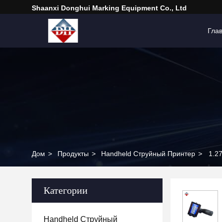
Shaanxi Donghui Marking Equipment Co., Ltd
Гла
Дом
>
Продукты
>
Handheld Струйный Принтер
>
1.2
Категории
Handheld Струйный