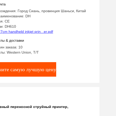
кта
хождения: Город Сиань, провинция Шаньси, Китай
аименование: DH
я: CE
и: DH610
27cm handheld inkjet prin...er.pdf
ты & доставки
ин заказа: 10
ты: Western Union, T/T
чите самую лучшую цену
ивный переносной струйный принтер
,