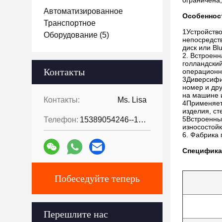
ограничена,
Автоматизированное
Особеннос
Транспортное
1Устройств
Оборудование
(5)
непосредств
диск или Blu
2. Встроенн
голландский
Контакты
операционн
3Диверсифи
номер и др
на машине и
Контакты:
Ms. Lisa
4Применяет
изделия, ст
5Встроенны
Телефон:
15389054246--15389054246
износостойк
6. Фабрика 
Специфика
Побеседуйте теперь
Перешлите нас