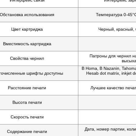
Интерфейс связи
Интерфейс заря
Обстановка использования
Температура 0-45°
Цвет картриджа
Черный, красный,
Вместимость картриджа
Патроны для чернил н
Свойства чернил
высыха
B Homa, B Nazanin, Tahoma, 
гочисленные шрифты доступны
Hesab dot matrix, inkjet
Расстояние печати
Лучшее качество печа
Высота печати
Скорость печати
Дата, номер партии, коли
Содержание печати