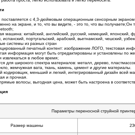
 работа проста, легко использовать и легко переносить.
ти
о поставляется с 4,3-дюймовым операционным сенсорным экрано
енно на экране, и то, что вы видите, - это то, что вы получаете;
etooth;
ая машина: китайский, английский, русский, немецкий, японский, ф
, испанский, португальский, арабский, вьетнамский, чешский, узбек
ые системы из разных стран
цированный печатный контент: изображение ЛОГО, текстовая инфо
угая информация могут быть отредактированы и установлены по 
 извлекаться в любое время;
ся для широкого спектра материалов: металл, дерево, пластмассо
екло, жемчужная вата, ткань, камень, цемент и другие материалы.
й кодировщик, меньший и легкий, интегрированный дизайн всей м
ая и прочная.
прямые волосы, выгодная цена, может быть настроена в соответст
ция
Параметры переносной струйной принте
Размер машины
23