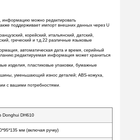
м, информацию можно редактировать
Он также поддерживает импорт внешних данных через U
ранцузский, корейский, итальянский, датский,
ский, греческий и т.д.22 различные языковые
рмация, автоматическая дата и время, серийный
желанию;редактируемая информация может храниться
вые изделия, пластиковые упаковки, бумажные
ашины, уменьшающий износ деталей; ABS-кожуха,
вии с вашими потребностями.
р Donghui DH610
0*95*135 мм (включая ручку)